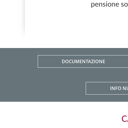
pensione son
DOCUMENTAZIONE
INFO N
C