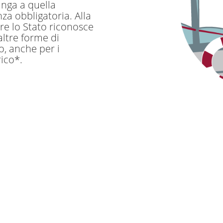
unga a quella
za obbligatoria. Alla
e lo Stato riconosce
 altre forme di
, anche per i
rico*.