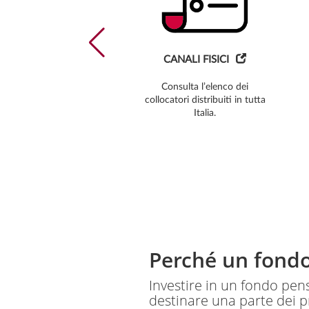
?
CANALI FISICI
a
Consulta l’elenco dei
collocatori distribuiti in tutta
Italia.
al
6
Perché un fond
Investire in un fondo pens
destinare una parte dei p